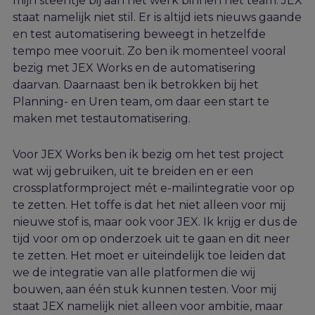
mijn steentje bij aan het werk binnen het team. JEX
staat namelijk niet stil. Er is altijd iets nieuws gaande
en test automatisering beweegt in hetzelfde
tempo mee vooruit. Zo ben ik momenteel vooral
bezig met JEX Works en de automatisering
daarvan. Daarnaast ben ik betrokken bij het
Planning- en Uren team, om daar een start te
maken met testautomatisering.
Voor JEX Works ben ik bezig om het test project
wat wij gebruiken, uit te breiden en er een
crossplatformproject m
é
t e-mailintegratie voor op
te zetten. Het toffe is dat het niet alleen voor mij
nieuwe stof is, maar ook voor JEX. Ik krijg er dus de
tijd voor om op onderzoek uit te gaan en dit neer
te zetten. Het moet er uiteindelijk toe leiden dat
we de integratie van alle platformen die wij
bouwen, aan
éé
n stuk kunnen testen. Voor mij
staat JEX namelijk niet alleen voor ambitie, maar