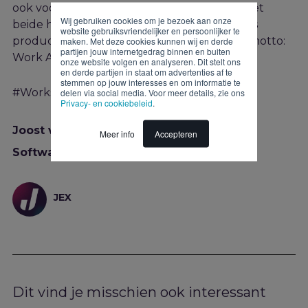
ook voor kwaliteit. Vandaar dat ik de kans met
Wij gebruiken cookies om je bezoek aan onze
beide handen aangrijp om te zorgen dat ons
website gebruiksvriendelijker en persoonlijker te
productlandschap zich ook houdt aan ons motto:
maken. Met deze cookies kunnen wij en derde
partijen jouw internetgedrag binnen en buiten
Work As One.
onze website volgen en analyseren. Dit stelt ons
en derde partijen in staat om advertenties af te
stemmen op jouw interesses en om informatie te
#WorksAsOne001
delen via social media. Voor meer details, zie ons
Privacy- en cookiebeleid
.
Joost van Bruggen
Meer info
Accepteren
Software Test Engineer
JEX
Dit vind je misschien ook interessant