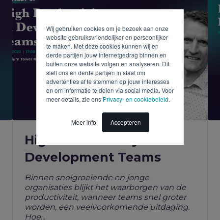
Wij gebruiken cookies om je bezoek aan onze
website gebruiksvriendelijker en persoonlijker
te maken. Met deze cookies kunnen wij en
derde partijen jouw internetgedrag binnen en
buiten onze website volgen en analyseren. Dit
stelt ons en derde partijen in staat om
advertenties af te stemmen op jouw interesses
en om informatie te delen via social media. Voor
meer details, zie ons
Privacy- en cookiebeleid
.
Meer info
Accepteren
High Productivity In
Development Teams
Binnen snelgroeiende en jonge
organisaties blijkt het waarborgen van de
productiviteit, wanneer teams snel groter
worden, een veelvoorkomende uitdaging.
Hoe...