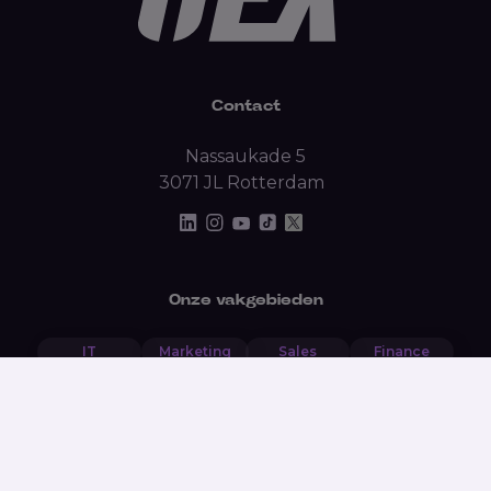
Contact
Nassaukade 5
3071 JL Rotterdam
Onze vakgebieden
IT
Marketing
Sales
Finance
Backoffice
Data
HR
Recruitment
Hospitality
Privacy
Algemene voorwaarden
Antidiscriminatie