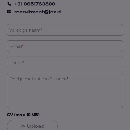
+31 0651763800
recruitment@jex.nl
Volledige naam
*
E-mail
*
Phone
*
Deel je motivatie in 5 zinnen
*
CV (max 10 MB)
Upload