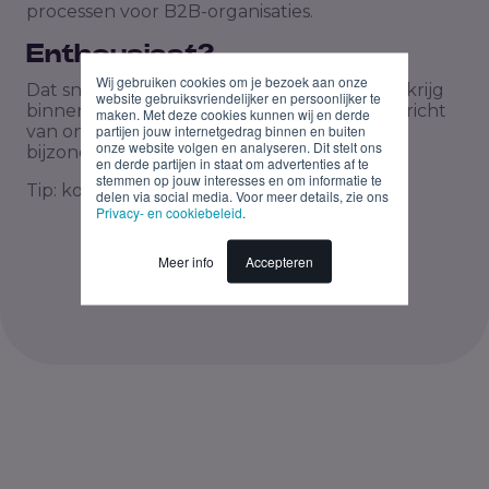
processen voor B2B-organisaties.
Enthousiast?
Wij gebruiken cookies om je bezoek aan onze
Dat snappen we! Deel je cv en motivatie en krijg
website gebruiksvriendelijker en persoonlijker te
binnen twee werkdagen na je sollicitatie bericht
maken. Met deze cookies kunnen wij en derde
partijen jouw internetgedrag binnen en buiten
van ons. We zijn erg benieuwd naar wat jou
onze website volgen en analyseren. Dit stelt ons
bijzonder maakt.
en derde partijen in staat om advertenties af te
stemmen op jouw interesses en om informatie te
Tip: kort is de kunst, krachtig de key!
delen via social media. Voor meer details, zie ons
Privacy- en cookiebeleid
.
Meer info
Accepteren