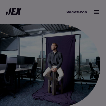
Vacatures
bieden
s werkgever