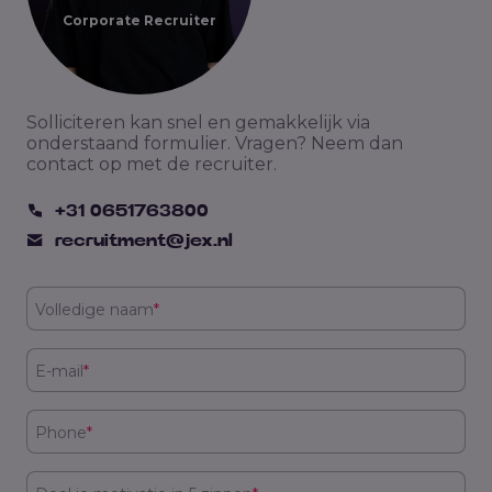
Corporate Recruiter
Solliciteren kan snel en gemakkelijk via
onderstaand formulier. Vragen? Neem dan
contact op met de recruiter.
+31 0651763800
recruitment@jex.nl
Volledige naam
*
E-mail
*
Phone
*