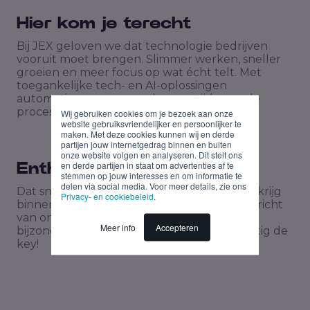
Hier kom je terecht
Bij JEX geloven we dat technologie bedrijven
vooruit moet brengen. Slimmer werken, sneller
groeien en meer focus op wat écht telt. Met
toegankelijke tech- en AI-oplossingen
automatiseren we complexe en tijdrovende
processen voor B2B-organisaties.
Wij gebruiken cookies om je bezoek aan onze
website gebruiksvriendelijker en persoonlijker te
maken. Met deze cookies kunnen wij en derde
partijen jouw internetgedrag binnen en buiten
onze website volgen en analyseren. Dit stelt ons
en derde partijen in staat om advertenties af te
Enthousiast?
stemmen op jouw interesses en om informatie te
delen via social media. Voor meer details, zie ons
Dat snappen we! Deel je cv en motivatie en krijg
Privacy- en cookiebeleid
.
binnen twee werkdagen na je sollicitatie bericht
van ons. We zijn erg benieuwd naar wat jou
Meer info
Accepteren
bijzonder maakt. Tip: kort is de kunst, krachtig de
key!