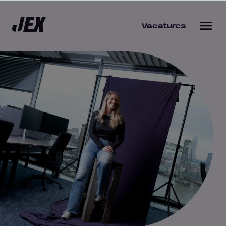
Vacatures
bieden
s werkgever