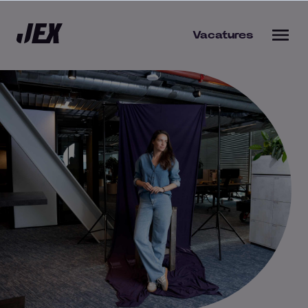
Vacatures
bieden
s werkgever