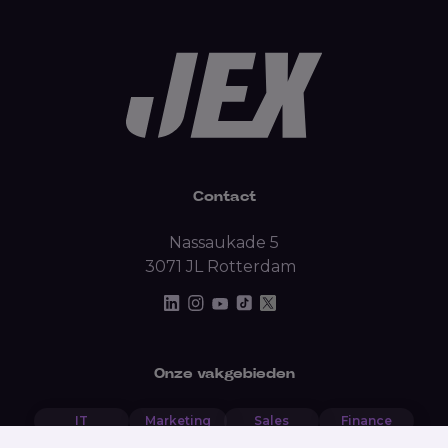
Contact
Nassaukade 5
3071 JL Rotterdam
Onze vakgebieden
IT
Marketing
Sales
Finance
Backoffice
Data
HR
Recruitment