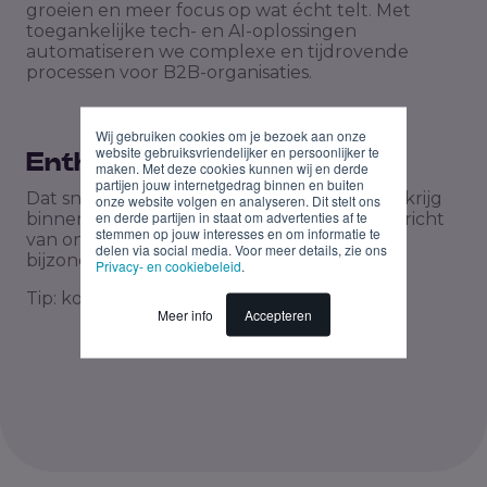
groeien en meer focus op wat écht telt. Met
toegankelijke tech- en AI-oplossingen
automatiseren we complexe en tijdrovende
processen voor B2B-organisaties.
Wij gebruiken cookies om je bezoek aan onze
website gebruiksvriendelijker en persoonlijker te
Enthousiast?
maken. Met deze cookies kunnen wij en derde
partijen jouw internetgedrag binnen en buiten
Dat snappen we! Deel je cv en motivatie en krijg
onze website volgen en analyseren. Dit stelt ons
en derde partijen in staat om advertenties af te
binnen twee werkdagen na je sollicitatie bericht
stemmen op jouw interesses en om informatie te
van ons. We zijn erg benieuwd naar wat jou
delen via social media. Voor meer details, zie ons
bijzonder maakt.
Privacy- en cookiebeleid
.
Tip: kort is de kunst, krachtig de key!
Meer info
Accepteren