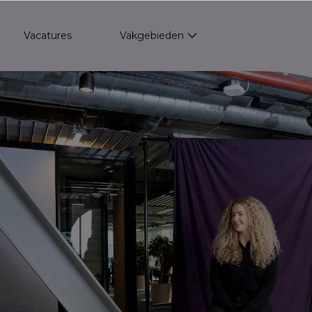
Vacatures
Vakgebieden
Show submenu for Va