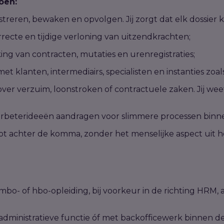
doen:
reren, bewaken en opvolgen. Jij zorgt dat elk dossier k
ecte en tijdige verloning van uitzendkrachten;
ing van contracten, mutaties en urenregistraties;
 klanten, intermediairs, specialisten en instanties zoa
r verzuim, loonstroken of contractuele zaken. Jij weet
erbeterideeën aandragen voor slimmere processen binne
tot achter de komma, zonder het menselijke aspect uit he
o- of hbo-opleiding, bij voorkeur in de richting HRM, ad
 administratieve functie óf met backofficewerk binnen d