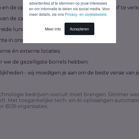
advertenties af te stemmen op jouw interesses
 en de optie om extra vrije dagen bij te kopen of te ver
en om informatie te delen via social media. Voor
meer details, zie ons
Privacy- en cookiebeleid
.
van de zaak;
Meer info
Accepteren
reide lunch en onbeperkt fruit, snacks en fris;
e in ons prachtige kantoor;
erne én externe locaties;
r we de gezelligste borrels hebben;
ijkheden - wij moedigen je aan om de beste versie van j
echnologie bedrijven vooruit moet brengen. Slimmer wer
elt. Met toegankelijke tech- en AI-oplossingen automat
r B2B-organisaties.