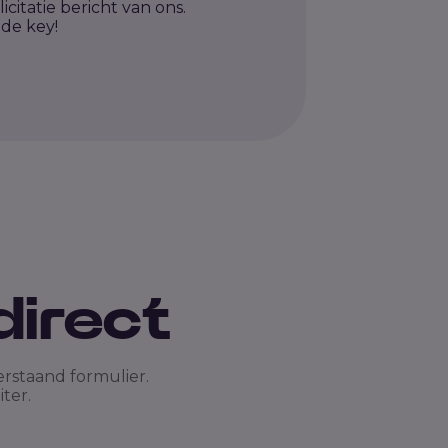
citatie bericht van ons.
 de key!
direct
erstaand formulier.
ter.