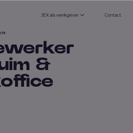
JEX als werkgever
Contact
Show submenu for JEX
cht
ewerker
uim &
office