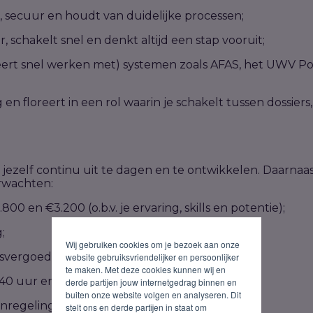
 secuur en houdt van duidelijke processen;
 schakelt snel en denkt altijd een stap vooruit;
leert snel werken met) systemen zoals AFAS, het UWV Po
 en floreert in een rol waarin je schakelt tussen dossie
om jezelf continu uit te dagen en te ontwikkelen. Daarna
rwachten:
800 en €3.200 (o.b.v. je ervaring, skills en potentie);
;
Wij gebruiken cookies om je bezoek aan onze
tsvergoeding;
website gebruiksvriendelijker en persoonlijker
te maken. Met deze cookies kunnen wij en
 40 uur en 8% vakantiegeld;
derde partijen jouw internetgedrag binnen en
buiten onze website volgen en analyseren. Dit
nregeling;
stelt ons en derde partijen in staat om