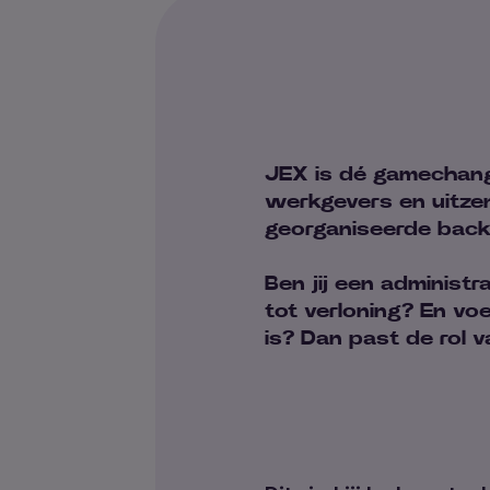
JEX is dé gamechang
werkgevers en uitze
georganiseerde backo
Ben jij een administ
tot verloning? En vo
is? Dan past de rol v