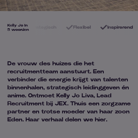
Kelly Jo in
Strategisch
Flexibel
Inspirerend
Res
5 woorden
D
e
vrouw
des huizes
die
het
recruitment
team
aanstuurt.
Een
verbinder die energie krijgt van talenten
binnenhalen, strategisch leidinggeven én
anime.
Ontmoet
Kel
ly Jo
Liva
, Lead
Recruitment bij JEX.
T
huis
een
zorgzame
partner
en
trotse moeder van haar zoon
E
den.
Haar verhaal delen we hier.