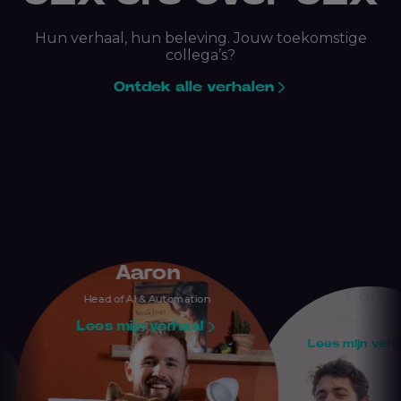
Hun verhaal, hun beleving. Jouw toekomstige
collega’s?
Ontdek alle verhalen
Bouk
HR-Medewerker
n
Lees mijn verhaal
tomation
B
rhaal
Lees