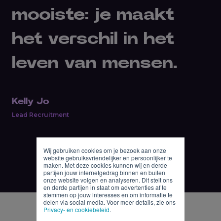
mooiste: je maakt
het verschil in het
leven van mensen.
Kelly Jo
Lead Recruitment
Wij gebruiken cookies om je bezoek aan onze
website gebruiksvriendelijker en persoonlijker te
maken. Met deze cookies kunnen wij en derde
partijen jouw internetgedrag binnen en buiten
onze website volgen en analyseren. Dit stelt ons
en derde partijen in staat om advertenties af te
stemmen op jouw interesses en om informatie te
delen via social media. Voor meer details, zie ons
Privacy- en cookiebeleid
.