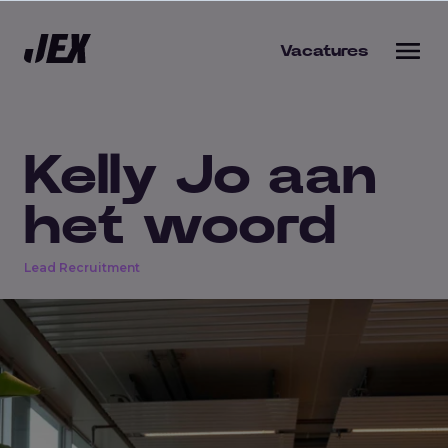
Vacatures
Kelly Jo aan
bieden
het woord
s werkgever
Lead Recruitment