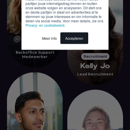
partijen jouw internetgedrag binnen en buiten
onze website volgen en analyseren. Dit stelt ons
en derde partijen in staat om advertenties af te
stemmen op jouw interesses en om informatie te
delen via social media. Voor meer details, zie ons
Privacy- en cookiebeleid
.
Backoffice
Meer info
Accepteren
Tessa
Backoffice Support
Recruitment
Medewerker
Kelly Jo
Lead Recruitment