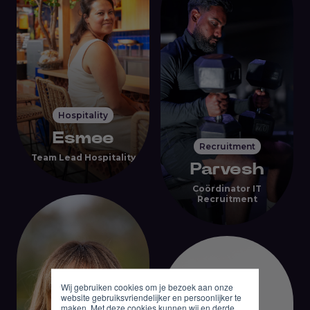
Hospitality
Esmee
Recruitment
Team Lead Hospitality
Parvesh
Coördinator IT
Recruitment
Wij gebruiken cookies om je bezoek aan onze
website gebruiksvriendelijker en persoonlijker te
maken. Met deze cookies kunnen wij en derde