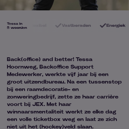
Tessa in
cht
Flexibel
Vastberaden
Energiek
5 woorden
Back(office) and better! Tessa
Hoornweg, Backoffice Support
Medewerker, werkte vijf jaar bij een
groot uitzendbureau. Na een tussenstop
bij een raamdecoratie- en
zonweringbedrijf
, zette ze haar carrière
voort bij JEX. Met haar
winnaarsmentaliteit werkt ze elke dag
een volle ticketbox weg en laat ze zich
niet uit het (hockey)veld slaan.