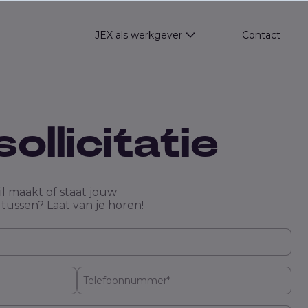
JEX als werkgever
Contact
Show submenu for JEX
ollicitatie
il maakt of staat jouw
 tussen? Laat van je horen!