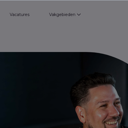
Vacatures
Vakgebieden
Show submenu for Va