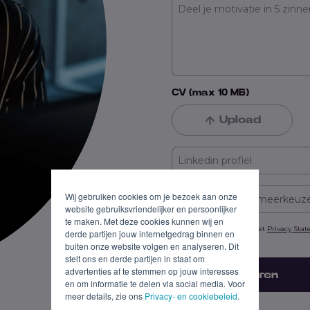
CV (max 10 MB)
Upload
Wij gebruiken cookies om je bezoek aan onze
Ik zoek werk in (meerkeuz
website gebruiksvriendelijker en persoonlijker
te maken. Met deze cookies kunnen wij en
Ik ga akkoord met het
Privacy Sta
derde partijen jouw internetgedrag binnen en
verwerken.*
buiten onze website volgen en analyseren. Dit
stelt ons en derde partijen in staat om
advertenties af te stemmen op jouw interesses
Versturen
en om informatie te delen via social media. Voor
meer details, zie ons
Privacy- en cookiebeleid
.