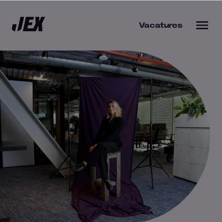
Vacatures
bieden
s werkgever