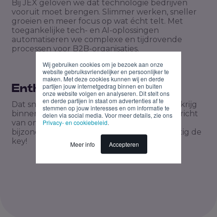
Bij JEX geloven we dat technologie bedrijven
vooruit moet brengen. Slimmer werken, sneller
groeien en meer focus op wat écht telt. Met
toegankelijke tech- en AI-oplossingen
automatiseren we complexe en tijdrovende
processen voor B2B-organisaties.
Wij gebruiken cookies om je bezoek aan onze
website gebruiksvriendelijker en persoonlijker te
maken. Met deze cookies kunnen wij en derde
partijen jouw internetgedrag binnen en buiten
Enthousiast?
onze website volgen en analyseren. Dit stelt ons
en derde partijen in staat om advertenties af te
Dat snappen we! Deel je cv en motivatie en krijg
stemmen op jouw interesses en om informatie te
binnen twee werkdagen na je sollicitatie bericht
delen via social media. Voor meer details, zie ons
Privacy- en cookiebeleid
.
van ons. We zijn erg benieuwd naar wat jou
bijzonder maakt. Tip: kort is de kunst, krachtig de
key!
Meer info
Accepteren