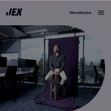
Vacatures
bieden
s werkgever