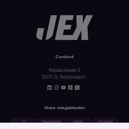
Contact
Nassaukade 5
3071 JL Rotterdam
Onze vakgebieden
IT
Marketing
Sales
Finance
Backoffice
Data
HR
Recruitment