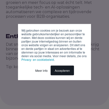
groeien en meer focus op wat écht telt. Met
toegankelijke tech- en AI-oplossingen
automatiseren we complexe en tijdrovende
processen voor B2B-organisaties.
Wij gebruiken cookies om je bezoek aan onze
website gebruiksvriendelijker en persoonlijker te
Enthousiast?
maken. Met deze cookies kunnen wij en derde
partijen jouw internetgedrag binnen en buiten
Dat snappen we! Deel je cv en motivatie en krijg
onze website volgen en analyseren. Dit stelt ons
en derde partijen in staat om advertenties af te
binnen twee werkdagen na je sollicitatie bericht
stemmen op jouw interesses en om informatie te
van ons. We zijn erg benieuwd naar wat jou
delen via social media. Voor meer details, zie ons
bijzonder maakt.
Privacy- en cookiebeleid
.
Tip: kort is de kunst, krachtig de key!
Meer info
Accepteren