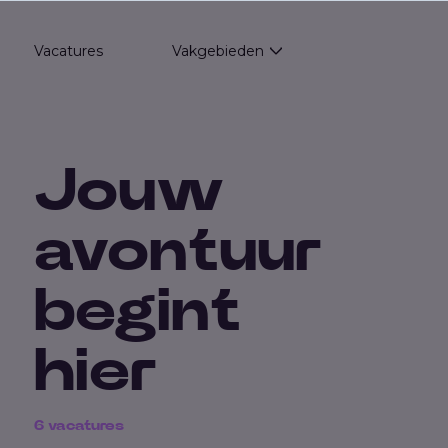
Vacatures
Vakgebieden
Show submenu for Va
Jouw
avontuur
begint
hier
6
vacatures