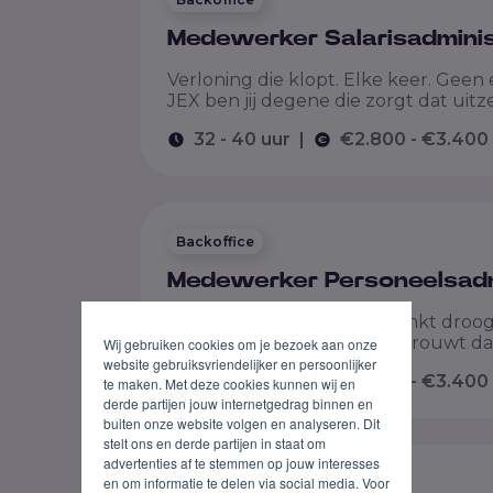
Medewerker Salarisadminis
Verloning die klopt. Elke keer. Geen 
JEX ben jij degene die zorgt dat uitze
32 - 40 uur
|
€2.800 - €3.400
Backoffice
Medewerker Personeelsadm
Personeelsadministratie. Klinkt droog. 
uitzendkracht die erop vertrouwt dat 
Wij gebruiken cookies om je bezoek aan onze
website gebruiksvriendelijker en persoonlijker
32 - 40 uur
|
€2.800 - €3.400
te maken. Met deze cookies kunnen wij en
derde partijen jouw internetgedrag binnen en
buiten onze website volgen en analyseren. Dit
stelt ons en derde partijen in staat om
advertenties af te stemmen op jouw interesses
en om informatie te delen via social media. Voor
Backoffice