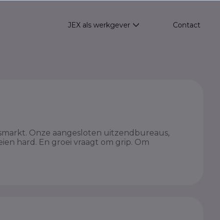
JEX als werkgever
Contact
Show submenu for JEX
smarkt. Onze aangesloten uitzendbureaus,
en hard. En groei vraagt om grip. Om