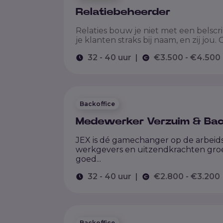
Relatiebeheerder
Relaties bouw je niet met een belscrip
je klanten straks bij naam, en zij jou. O
32 - 40 uur
|
€3.500 - €4.500
Backoffice
Medewerker Verzuim & Bac
JEX is dé gamechanger op de arbeid
werkgevers en uitzendkrachten groe
goed...
32 - 40 uur
|
€2.800 - €3.200
Backoffice