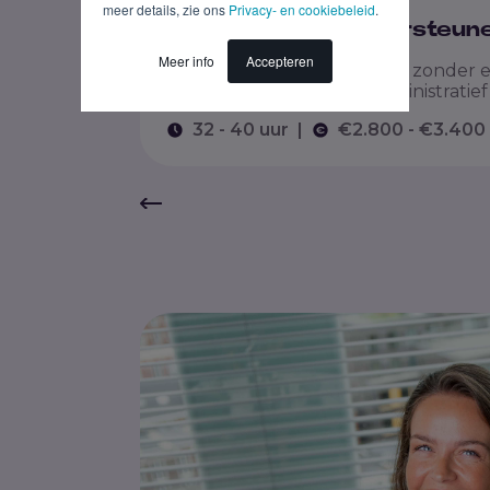
meer details, zie ons
Privacy- en cookiebeleid
.
Administratief Ondersteun
Meer info
Accepteren
Geen uitzendbureau draait zonder ee
geen ander. Jij ook. Als Administratief
32 - 40 uur
|
€2.800 - €3.400