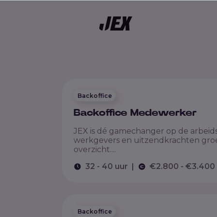
kgebieden
Backoffice
Backoffice Medewerker
JEX is dé gamechanger op de arbeid
werkgevers en uitzendkrachten groei
overzicht....
32 - 40 uur
|
€2.800 - €3.400
Backoffice